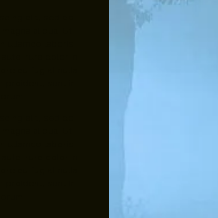
scing elit, sed do
 magna aliqua. Ut
on ullamco laboris
aute irure dolor in
ore eu fugiat nulla
 proident, sunt in
aborum.
scing elit, sed do
 magna aliqua. Ut
on ullamco laboris
aute irure dolor in
ore eu fugiat nulla
 proident, sunt in
aborum.