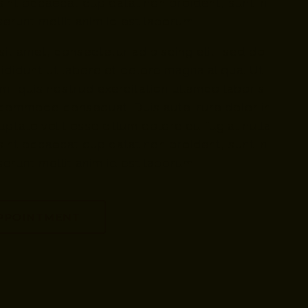
sint occaecat cupidatat non proident, sunt in
serunt mollit anim id est laborum.
it amet, consectetur adipiscing elit, sed do
didunt ut labore et dolore magna aliqua. Ut
m, quis nostrud exercitation ullamco laboris
ea commodo consequat. Duis aute irure dolor in
uptate velit esse cillum dolore eu fugiat nulla
sint occaecat cupidatat non proident, sunt in
serunt mollit anim id est laborum.
APPOINTMENT