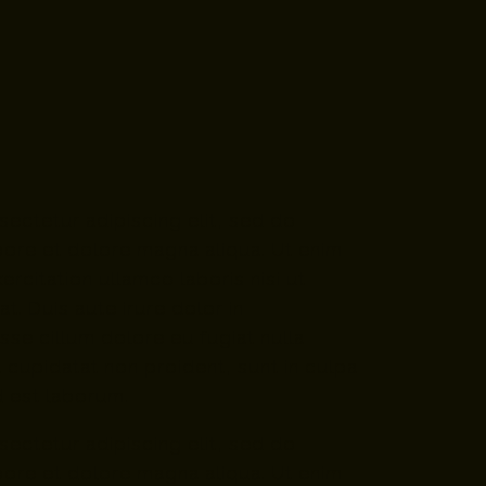
ectetur adipiscing elit, sed do
bore et dolore magna aliqua. Ut enim
rcitation ullamco laboris nisi ut
. Duis aute irure dolor in
esse cillum dolore eu fugiat nulla
 cupidatat non proident, sunt in culpa
id est laborum.
ectetur adipiscing elit, sed do
bore et dolore magna aliqua. Ut enim