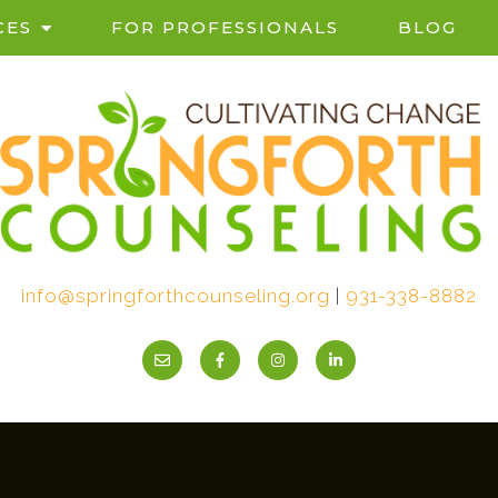
CES
FOR PROFESSIONALS
BLOG
info@springforthcounseling.org
|
931-338-8882