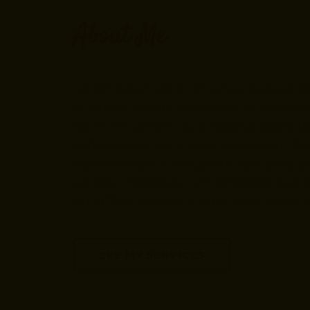
About Me
Lorem ipsum dolor sit amet, consectetu
eiusmod tempor incididunt ut labore e
ad minim veniam, quis nostrud exercitat
aliquip ex ea commodo consequat. Duis
reprehenderit in voluptate velit esse ci
pariatur. Excepteur sint occaecat cupid
qui officia deserunt mollit anim id est 
SEE MY SERVICES