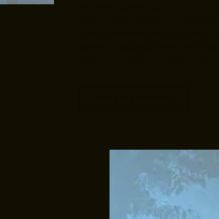
ad minim veniam, quis nostrud exe
aliquip ex ea commodo consequat
reprehenderit in voluptate velit 
pariatur. Excepteur sint occaecat
qui officia deserunt mollit anim 
SEE MY SERVICES