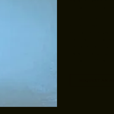
pariatur. Excepteur 
culpa qui officia de
Lorem ipsum dolor s
eiusmod tempor inci
enim ad minim venia
nisi ut aliquip ex 
reprehenderit in vol
pariatur. Excepteur 
culpa qui officia de
REQUEST AN 