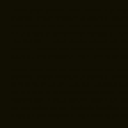
Lorem ipsum dolor sit amet, consectetur adipi
eiusmod tempor incididunt ut labore et dolore
enim ad minim veniam, quis nostrud exercitati
nisi ut aliquip ex ea commodo consequat. Duis 
reprehenderit in voluptate velit esse cillum dol
pariatur. Excepteur sint occaecat cupidatat non
culpa qui officia deserunt mollit anim id est l
Lorem ipsum dolor sit amet, consectetur adipi
eiusmod tempor incididunt ut labore et dolore
enim ad minim veniam, quis nostrud exercitati
nisi ut aliquip ex ea commodo consequat. Duis 
reprehenderit in voluptate velit esse cillum dol
pariatur. Excepteur sint occaecat cupidatat non
culpa qui officia deserunt mollit anim id est l