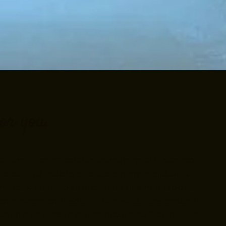
or you.
it amet, consectetur adipiscing elit, sed do
didunt ut labore et dolore magna aliqua. Ut
m, quis nostrud exercitation ullamco laboris
ea commodo consequat. Duis aute irure dolor in
uptate velit esse cillum dolore eu fugiat nulla