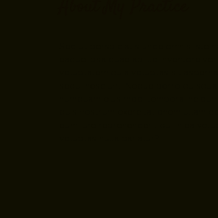
About My Practice
Sed ut perspiciatis unde omnis iste
eaque ipsa quae ab illo inventore ver
voluptatem quia voluptas sit asperna
sequi nesciunt. Neque porro quisquam
numquam eius modi tempora incidunt
quis nostrum exercitationem ullam co
eum iure reprehenderit qui in ea volu
voluptas nulla pariatur?