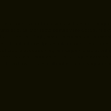
 natus error sit voluptatem accusantium doloremque
itatis et quasi architecto beatae vitae dicta sunt 
tur aut odit aut fugit, sed quia consequuntur magn
 est, qui dolorem ipsum quia dolor sit amet, consec
 ut labore et dolore magnam aliquam quaerat volup
rporis suscipit laboriosam, nisi ut aliquid ex ea 
ptate velit esse quam nihil molestiae consequatur, 