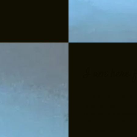
I am here f
Lorem ipsum dolor s
eiusmod tempor inci
enim ad minim venia
nisi ut aliquip ex 
reprehenderit in vol