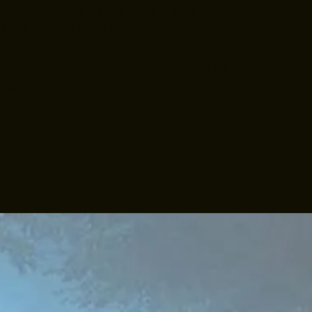
rcitation ullamco laboris nisi ut
. Duis aute irure dolor in
esse cillum dolore eu fugiat nulla
 cupidatat non proident, sunt in culpa
id est laborum.