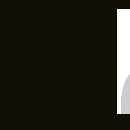
r adipiscing elit, sed do
t dolore magna aliqua. Ut enim
ion ullamco laboris nisi ut
 aute irure dolor in
llum dolore eu fugiat nulla
atat non proident, sunt in culpa
laborum.