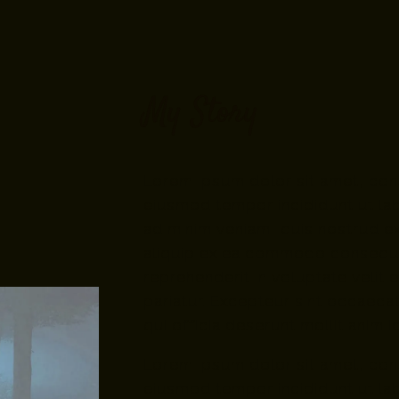
My Story
Lorem ipsum dolor sit amet, cons
eiusmod tempor incididunt ut la
ad minim veniam, quis nostrud exe
aliquip ex ea commodo consequat
reprehenderit in voluptate velit 
pariatur. Excepteur sint occaecat
qui officia deserunt mollit anim 
Lorem ipsum dolor sit amet, cons
eiusmod tempor incididunt ut la