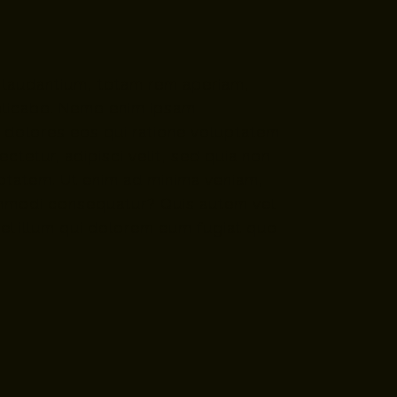
 laudantium, totam rem aperiam,
explicabo. Nemo enim ipsam
i dolores eos qui ratione voluptatem
tetur, adipisci velit, sed quia non
tatem. Ut enim ad minima veniam,
commodi consequatur? Quis autem vel
vel illum qui dolorem eum fugiat quo